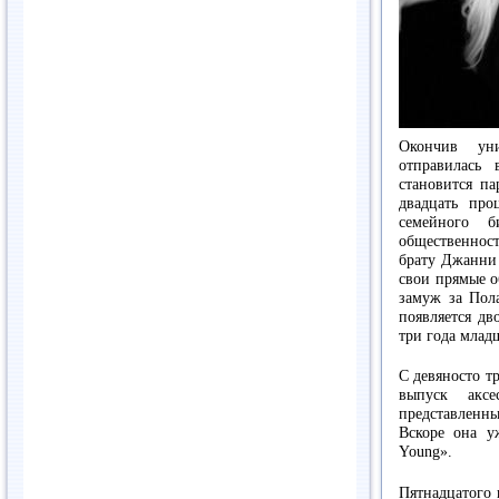
Окончив ун
отправилась
становится па
двадцать про
семейного б
общественност
брату Джанни 
свои прямые о
замуж за Пола
появляется дв
три года млад
С девяносто т
выпуск акс
представленны
Вскоре она у
Young».
Пятнадцатого 