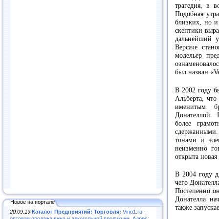
трагедия, в в
Подобная утра
близких, но 
скептики выра
дальнейший у
Версаче стан
модельер пре
ознаменовалос
был назван «V
В 2002 году б
Альберта, что
именитым бр
Донателлой. 
более грамот
сдержанными
тонами и эле
неизменно го
открыта новая
В 2004 году д
чего Донателл
Постепенно он
Донателла нач
Новое на портале
также запуска
20.09.19
Каталог Предприятий: Торговля:
Vino1.ru -
оптовая продажа вина и алкогольной продукции. Адрес: