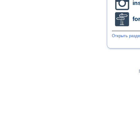
in
fo
Открыть разд