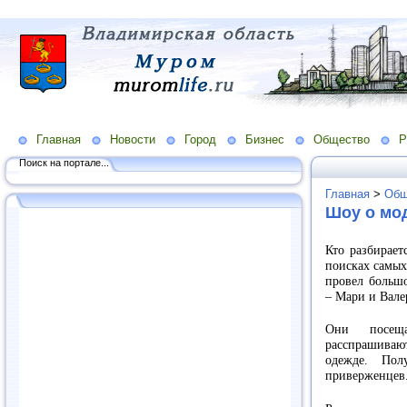
Главная
Новости
Город
Бизнес
Общество
Р
Поиск на портале...
Главная
>
Общ
Шоу о мод
Кто разбирает
поисках самых
провел большо
– Мари и Вале
Они посеща
расспрашиваю
одежде. Пол
приверженцев