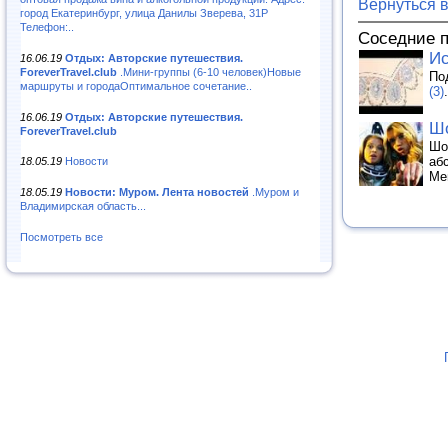
Вернуться 
город Екатеринбург, улица Данилы Зверева, 31Р
Телефон:..
Соседние 
Ис
16.06.19
Отдых: Авторские путешествия.
ForeverTravel.club
.Мини-группы (6-10 человек)Новые
По
маршруты и городаОптимальное сочетание..
(3)
.
16.06.19
Отдых: Авторские путешествия.
Шо
ForeverTravel.club
Шо
аб
18.05.19
Новости
Ме
18.05.19
Новости: Муром. Лента новостей
.Муром и
Владимирская область...
Посмотреть все