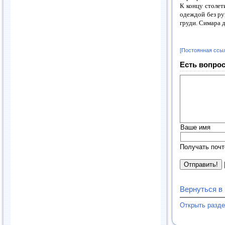
К концу столет
одеждой без рук
груди. Симара 
[Постоянная ссы
Есть вопрос
Ваше имя
Получать почт
Вернуться в
Открыть разд