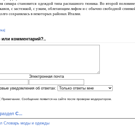
ия симара становится одеждой типа распашного тюника. Во второй половине
авов, с застежкой, с узким, облегающим лифом и с обычно свободной спинкой.
долго сохранялась в некоторых районах Италии.
лка]
 или комментарий?..
Электронная почта
овые уведомления об ответах:
|
Примечание. Сообщение появится на сайте после проверки модератором.
 раздел
С...
ел Словарь моды и одежды