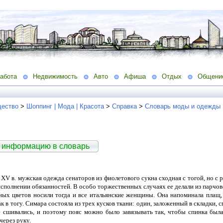
абота
Недвижимость
Авто
Афиша
Отдых
Общени
ество
>
Шоппинг | Мода | Красота
>
Справка
>
Словарь моды и одежды
 информацию в словарь
в XV в. мужская одежда сенаторов из фиолетового сукна сходная с тогой, но с
исполнении обязанностей. В особо торжественных случаях ее делали из парчов
ных цветов носили тогда и все итальянские женщины. Она напоминала плащ
ак в тогу. Симара состояла из трех кусков ткани: один, заложенный в складки, с
 сшивались, и поэтому пояс можно было завязывать так, чтобы спинка был
через руку.