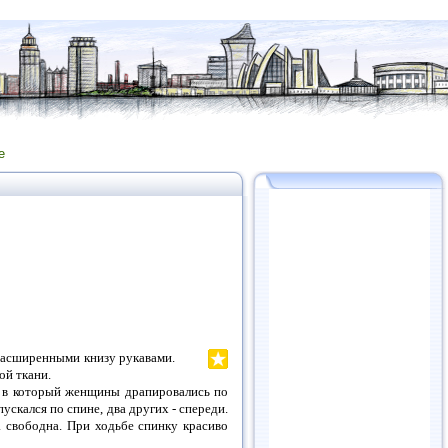
е
 расширенными книзу рукавами.
ой ткани.
, в который женщины драпировались по
пускался по спине, два других - спереди.
а свободна. При ходьбе спинку красиво