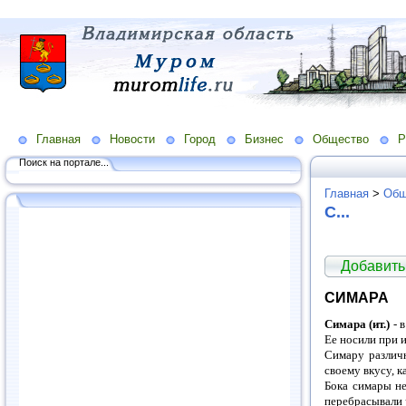
Главная
Новости
Город
Бизнес
Общество
Р
Поиск на портале...
Главная
>
Общ
С...
Добавить
СИМАРА
Симара (ит.)
- 
Ее носили при 
Симару различ
своему вкусу, к
Бока симары не
перебрасывали 