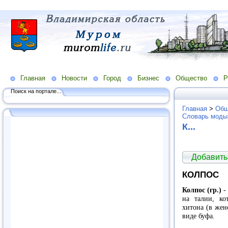
Главная
Новости
Город
Бизнес
Общество
Р
Поиск на портале...
Главная
>
Общ
Словарь моды
К...
Добавить
КОЛПОС
Колпос (гр.)
-
на талии, ко
хитона (в жен
виде буфа.