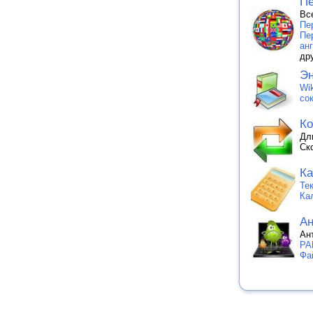
Пе
Вс
Пе
Пе
ан
др
Эн
Wik
со
Ко
Дл
Ск
Ка
Те
Ка
Ан
Ан
PA
Фа