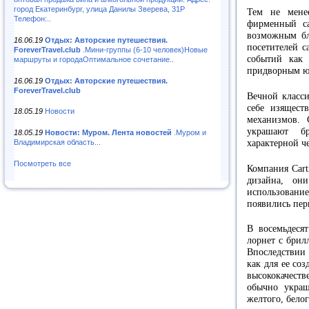
город Екатеринбург, улица Данилы Зверева, 31Р
Тем не мене
Телефон:..
фирменный са
возможным бл
16.06.19
Отдых: Авторские путешествия.
посетителей с
ForeverTravel.club
.Мини-группы (6-10 человек)Новые
событий как 
маршруты и городаОптимальное сочетание..
придворным юв
16.06.19
Отдых: Авторские путешествия.
ForeverTravel.club
Вечной класси
себе изящест
18.05.19
Новости
механизмов. 
украшают б
18.05.19
Новости: Муром. Лента новостей
.Муром и
характерной че
Владимирская область...
Посмотреть все
Компания Cart
дизайна, он
использование
появились перв
В восемьдеся
лорнет с брил
Впоследствии 
как для ее со
высококачест
обычно украш
желтого, бело