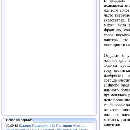
В двадцать ч
появляется зн
желтого золот
часто встреча
аксессуарах.
марки была р
Францию, окк
сорок восьмо
пантеры, это
ювелирного са
Отдельного у
часовое дело,
Эскизы первых
году девятнад
изобретена 
сотрудничес
(Edmond Jaeger
намного боле
применялось р
использован
сапфировые ка
отечественно
началось нас
хотелось рас
Новое на портале
клиентов.
20.09.19
Каталог Предприятий: Торговля:
Vino1.ru -
оптовая продажа вина и алкогольной продукции. Адрес: