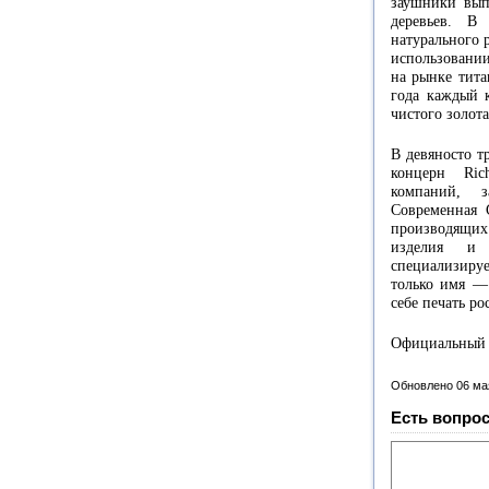
заушники вып
деревьев. В
натурального 
использовании
на рынке тита
года каждый к
чистого золот
В девяносто т
концерн Ric
компаний, з
Современная C
производящих
изделия и 
специализиру
только имя — 
себе печать ро
Официальный с
Обновлено 06 ма
Есть вопрос