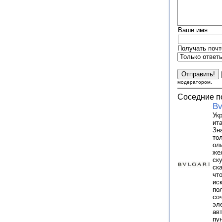
Ваше имя
Получать почт
модератором.
Соседние п
Bv
Ук
ит
Зн
то
ол
же
ск
ска
чт
ис
по
со
эл
ав
пу